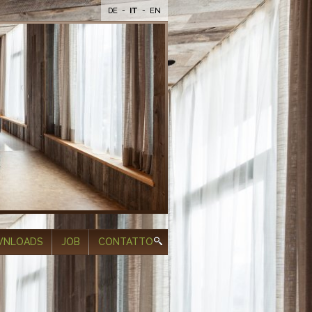
DE
-
IT
-
EN
NLOADS
JOB
CONTATTO