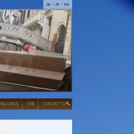
DE
-
IT
-
EN
NLOADS
JOB
CONTATTO