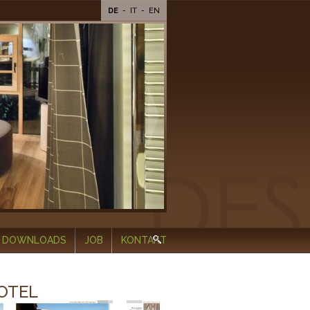
DE
-
IT
-
EN
DOWNLOADS
JOB
KONTAKT
OTEL