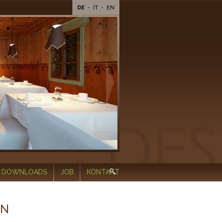
DE
-
IT
-
EN
DOWNLOADS
JOB
KONTAKT
IN