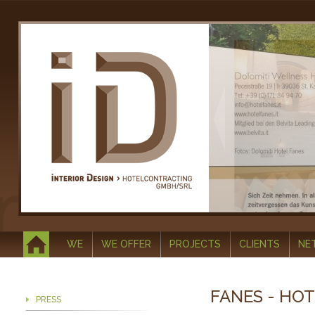
WE
WE OFFER
PROJECTS
CLIENTS
NE
FANES - HO
PRESS