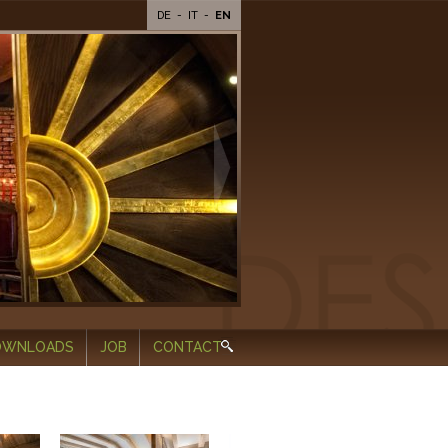
DE
-
IT
-
EN
OWNLOADS
JOB
CONTACT